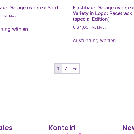
ack Garage oversize Shirt
Flashback Garage oversize
Variety in Logo: Racetrack
0
inkl. Mwst
(special Edition)
€
64,00
inkl. Mwst
rung wählen
Ausführung wählen
1
2
→
ales
Kontakt
New