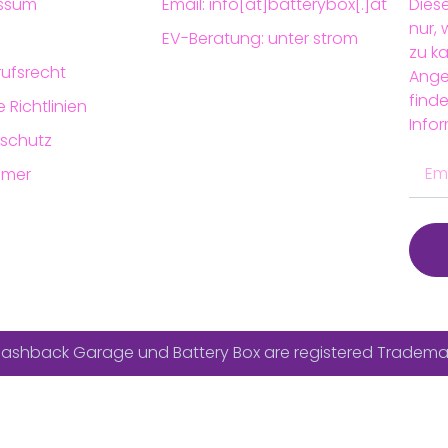
ssum
Email: info[at]batterybox[.]at
Diese
nur,
EV-Beratung: unter strom
zu k
rufsrecht
Ange
finde
 Richtlinien
Info
schutz
imer
Flashback Garage und Battery Box are registered Tradema