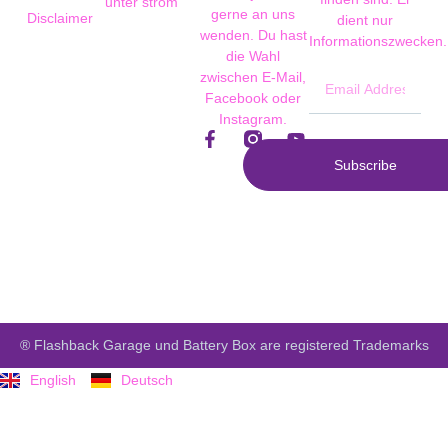
unter strom
gerne an uns
Disclaimer
dient nur
wenden. Du hast
Informationszwecken.
die Wahl
zwischen E-Mail,
Facebook oder
Instagram.
Subscribe
® Flashback Garage und Battery Box are registered Trademarks
English
Deutsch