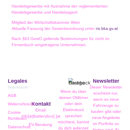
Handelsgewerbe mit Ausnahme der reglementierten
Handelsgewerbe und Handelsagent
Mitglied der Wirtschaftskammer Wien
Aktuelle Fassung der Gewerbeordnung unter
ris.bka.gv.at
Nach §63 GewO geltende Bestimmungen für nicht im
Firmenbuch eingetragene Unternehmen.
Legales
Newsletter
Impressum
Dieser Newsletter
Wenn du über
erscheint nur,
AGB
deinen Oldtimer
wenn es neue
Kontakt
oder dein
Widerrufsrecht
Fahrzeuge zu
Elektroboot
Email:
kaufen gibt oder
Cookie
sprechen
info[at]batterybox[.]at
neue Angebote
Richtlinien
möchtest, kannst
im Portfolio zu
EV-Beratung:
Datenschutz
du dich jederzeit
finden sind. Er