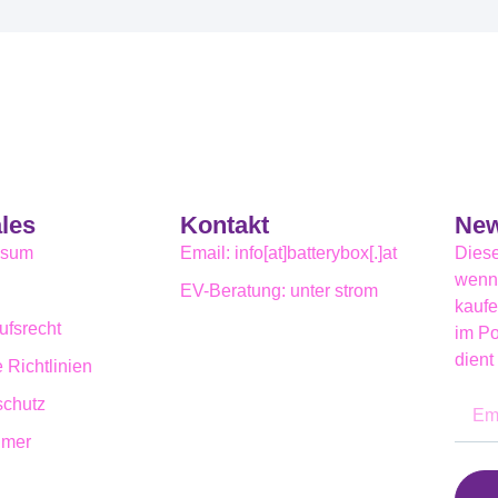
les
Kontakt
New
ssum
Email: info[at]batterybox[.]at
Diese
wenn
EV-Beratung: unter strom
kaufe
ufsrecht
im Po
dient
 Richtlinien
schutz
imer