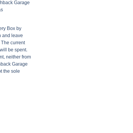
lashback Garage
as
ery Box by
en and leave
 The current
ill be spent.
t, neither from
shback Garage
 the sole