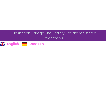
® Flashback Garage und Battery Box are registered
Trademarks
English
Deutsch