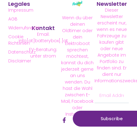
Legales
Newsletter
Impressum
Dieser
Newsletter
Wenn du über
AGB
erscheint nur,
deinen
Kontakt
Widerrufsrecht
wenn es neue
Oldtimer oder
Email:
Fahrzeuge zu
Cookie
dein
info[at]batterybox[.]at
kaufen gibt
Richtlinien
Elektroboot
oder neue
EV-Beratung:
sprechen
Datenschutz
Angebote im
unter strom
möchtest,
Disclaimer
Portfolio zu
kannst du dich
finden sind. Er
jederzeit gerne
dient nur
an uns
Informationszweck
wenden. Du
hast die Wahl
zwischen E-
Mail, Facebook
oder
Instagram.
Subscribe