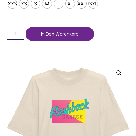
XXS
XS
S
M
L
XL
XXL
3XL
In Den Warenkorb