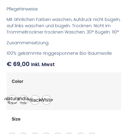
Pflegehinweise:
Mit ähnlichen Farben waschen, Aufdruck nicht bügeln,
auf links waschen und bügeln. Trocknen: Nicht im
Trommeltrockner trocknen Waschen: 30° Bügeln: 110°
Zusammensetzung:
100% gekämmte ringgesponnene Bio-Baumwolle
€
69,00
Inkl. Mwst
Color
Natural
India
Black
White
Raw
Ink
Grey
Size