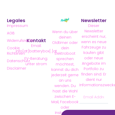
Legales
Newsletter
Impressum
Dieser
Newsletter
Wenn du über
AGB
erscheint nur,
deinen
Kontakt
Widerrufsrecht
wenn es neue
Oldtimer oder
Email:
Fahrzeuge zu
Cookie
dein
info[at]batterybox[.]at
kaufen gibt
Richtlinien
Elektroboot
oder neue
EV-Beratung:
sprechen
Datenschutz
Angebote im
unter strom
möchtest,
Disclaimer
Portfolio zu
kannst du dich
finden sind. Er
jederzeit gerne
dient nur
an uns
Informationszweck
wenden. Du
hast die Wahl
zwischen E-
Mail, Facebook
oder
Instagram.